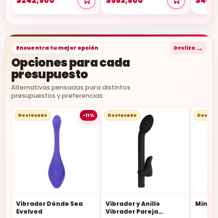
$242,900
$563,500
$404
→
Encuentra tu mejor opción
Desliza
Opciones para cada
presupuesto
Alternativas pensadas para distintos
presupuestos y preferencias.
Destacado
-11%
Destacado
Destac
Vibrador Dónde Sea
Vibrador y Anillo
Mini V
Evolved
Vibrador Pareja