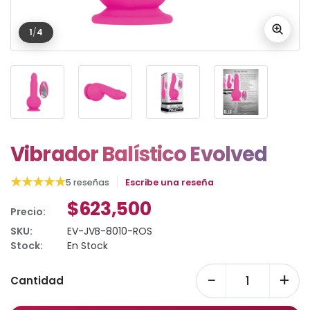
1
/
4
Vibrador Balístico Evolved
★
★
★
★
★
5 reseñas
Escribe una reseña
$623,500
Precio:
SKU:
EV-JVB-8010-ROS
Stock:
En Stock
−
+
Cantidad