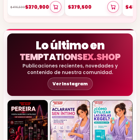
Poderosa
$370,900
$379,500
$485
$416,500
Lo último en
TEMPTATIONSEX.SHOP
Publicaciones recientes, novedades y
contenido de nuestra comunidad.
Ver Instagram