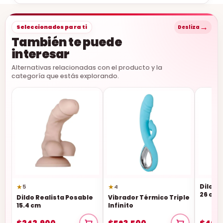
→
Seleccionados para ti
Desliza
También te puede
interesar
Alternativas relacionadas con el producto y la
categoría que estás explorando.
★
★
Dildo 
5
4
26 cm
Dildo Realista Posable
Vibrador Térmico Triple
15.4 cm
Infinito