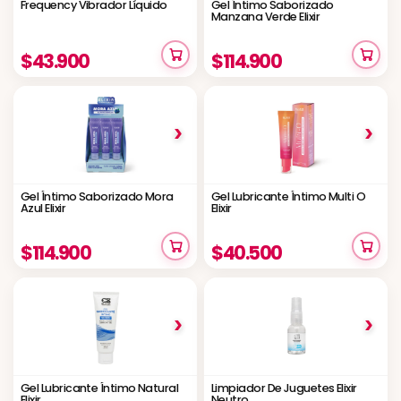
Frequency Vibrador Líquido
Gel Íntimo Saborizado
Manzana Verde Elixir
$43.900
$114.900
›
›
Gel Íntimo Saborizado Mora
Gel Lubricante Íntimo Multi O
Azul Elixir
Elixir
$114.900
$40.500
›
›
Gel Lubricante Íntimo Natural
Limpiador De Juguetes Elixir
Elixir
Neutro