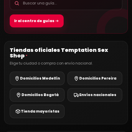
Ir al centro de guías
Tiendas oficiales Temptation Sex
Shop
®
Elige tu ciudad o compra con envío nacional.
Domicilios Medellín
Domicilios Pereira
Domicilios Bogotá
Envíos nacionales
Tienda mayoristas