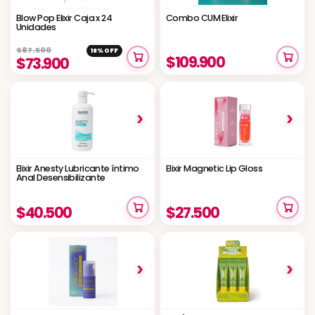
Blow Pop Elixir Caja x 24
Combo CUM Elixir
Unidades
$87.500
16% OFF
$109.900
$73.900
›
›
Elixir Anesty Lubricante íntimo
Elixir Magnetic Lip Gloss
Anal Desensibilizante
$40.500
$27.500
›
›