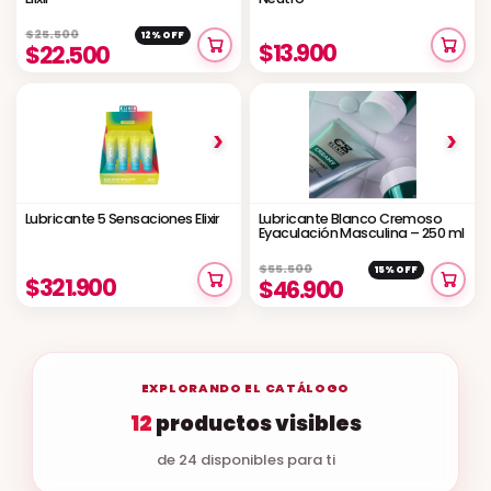
$25.500
12% OFF
$13.900
$22.500
›
›
Lubricante 5 Sensaciones Elixir
Lubricante Blanco Cremoso
Eyaculación Masculina – 250 ml
$55.500
15% OFF
$321.900
$46.900
EXPLORANDO EL CATÁLOGO
12
productos visibles
de 24 disponibles para ti