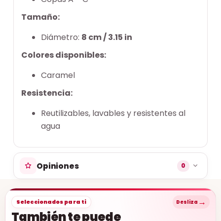
Tamaño:
Diámetro:
8 cm / 3.15 in
Colores disponibles:
Caramel
Resistencia:
Reutilizables, lavables y resistentes al
agua
Opiniones
0
→
Seleccionados para ti
Desliza
También te puede