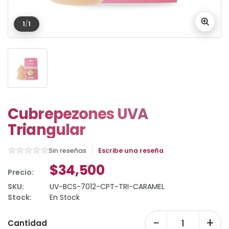
1
/
1
Cubrepezones UVA
Triangular
☆
☆
☆
☆
☆
Sin reseñas
Escribe una reseña
$34,500
Precio:
SKU:
UV-BCS-7012-CPT-TRI-CARAMEL
Stock:
En Stock
−
+
Cantidad