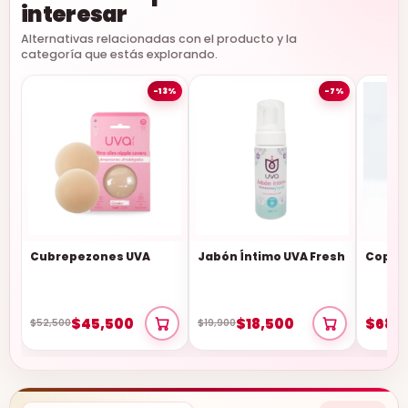
interesar
Alternativas relacionadas con el producto y la
categoría que estás explorando.
-13%
-7%
Cubrepezones UVA
Jabón Íntimo UVA Fresh
Copa M
$45,500
$18,500
$68,
$52,500
$19,900