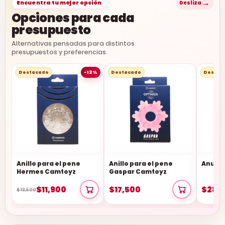
→
Encuentra tu mejor opción
Desliza
Opciones para cada
presupuesto
Alternativas pensadas para distintos
presupuestos y preferencias.
Destacado
-12%
Destacado
Destac
Anillo para el pene
Anillo para el pene
Anubis
Hermes Camtoyz
Gaspar Camtoyz
$11,900
$17,500
$28,
$13,500